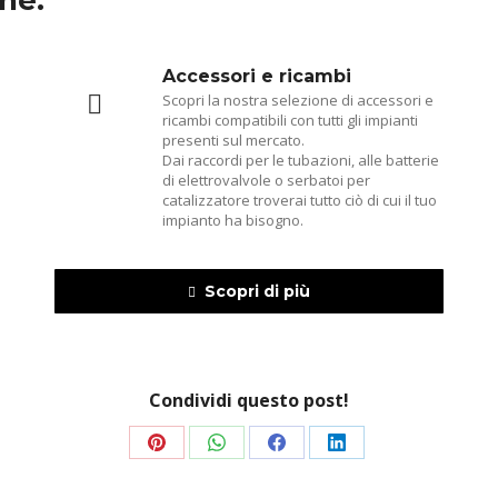
he:
Accessori e ricambi
Scopri la nostra selezione di accessori e
ricambi compatibili con tutti gli impianti
presenti sul mercato.
Dai raccordi per le tubazioni, alle batterie
di elettrovalvole o serbatoi per
catalizzatore troverai tutto ciò di cui il tuo
impianto ha bisogno.
Scopri di più
Condividi questo post!
Share
Share
Share
Share
on
on
on
on