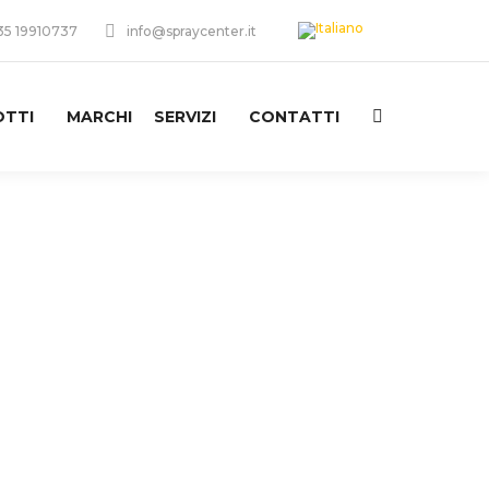
35 19910737
info@spraycenter.it
TTI
MARCHI
SERVIZI
CONTATTI
Search: