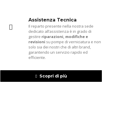
Assistenza Tecnica
Il reparto presente nella nostra sede
dedicato all’assistenza è in grado di
gestire
riparazioni, modifiche e
revisioni
su pompe di verniciatura e non
solo sia dei nostri che di altri brand,
garantendo un servizio rapido ed
efficiente.
Scopri di più