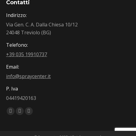
Contatti
Indirizzo:
Via Gen. C. A. Dalla Chiesa 10/12
24048 Treviolo (BG)
Telefono:
+39 035 19910737
Email:
info@spraycenter.it
P. Iva
04419420163
Find us on:
Facebook
Linkedin
Instagram
page
page
page
opens
opens
opens